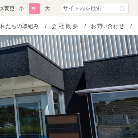
ズ変更
小
中
大
私たちの取組み
会 社 概 要
お問い合わせ