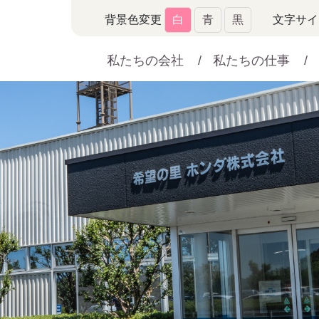
背景色変更
白
青
黒
文字サイ
私たちの会社
私たちの仕事